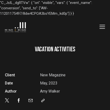
"C_JsIL_dgRTVw": { "on": "visible", "vars": { "event_name":
"conversion", "send_to": ["AW-
11201175497/8dw4CPOA3bsYEMm_kd0p"] } }
VACATION ACTIVITIES
Client
New Magazine
Date
May, 2023
Author
Amy Walker