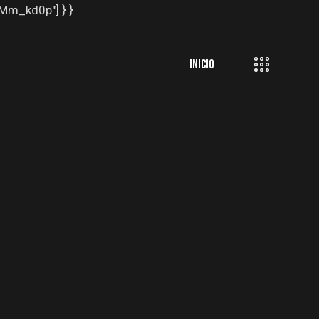
EMm_kd0p"] } }
INICIO