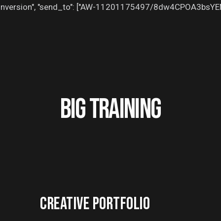
": "conversion", "send_to": ["AW-11201175497/8dw4CPOA3bsY
BIG TRAINING
CREATIVE PORTFOLIO