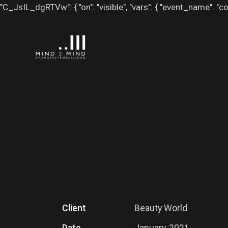
"C_JsIL_dgRTVw": { "on": "visible", "vars": { "event_name
Client
Beauty World
Date
January, 2021