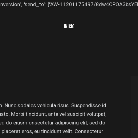
": "conversion", "send_to": ["AW-11201175497/8dw4CPOA3bsY
INICIO
um. Nunc sodales vehicula risus. Suspendisse id
sto. Morbi tincidunt, ante vel suscipit volutpat,
sed do eiusm onsectetur adipiscing elit, sed do
 placerat eros, eu tincidunt velit. Consectetur