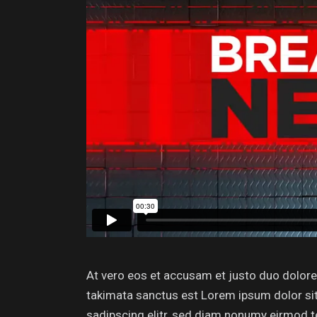
At vero eos et accusam et justo duo dolores
takimata sanctus est Lorem ipsum dolor si
sadipscing elitr, sed diam nonumy eirmod t