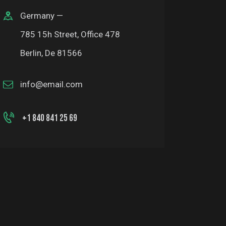
Germany —
785 15h Street, Office 478
Berlin, De 81566
info@email.com
+1 840 841 25 69