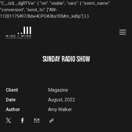
"C_JsIL_dgRTVw": { "on": "visible", "vars": { "event_name":
"conversion", "send_to": ["AW-
11201175497/8dw4CPOA3bsYEMm_kd0p"] } }
SUNDAY RADIO SHOW
Client
Magazine
Date
August, 2022
Author
Amy Walker