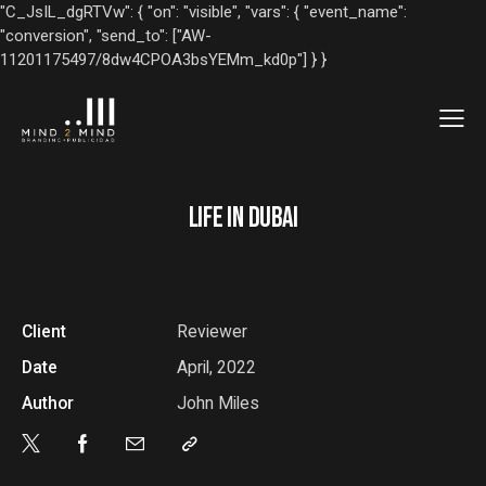
"C_JsIL_dgRTVw": { "on": "visible", "vars": { "event_name":
"conversion", "send_to": ["AW-
11201175497/8dw4CPOA3bsYEMm_kd0p"] } }
LIFE IN DUBAI
Client
Reviewer
Date
April, 2022
Author
John Miles